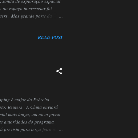
1, sonda de exploração espacial
 ao espaço interestelar foi
ters . Mas grande parte da
 viajante ainda não tenha
rado em menos de uma década.
READ POST
ebber, professor da Universidade
o feito como definitivo, para
aping é major do Exército
oto: Reuters A China enviará
cial mais longa, um novo passo
 as autoridades do programa
prevista para terça-feira às
ograma espacial tripulado da