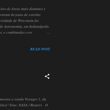
ões de áreas mais distantes e
mostram dezenas de estrelas
ersidade de Wisconsin foi
de Astronomia, em Indianápolis.
er, e combinadas com
u lacunas nas áreas que o
 Cão Maior, com mais de 30
READ POST
s que contêm jatos expelidos por
ojeto Glimpse 360 (Galactic
 mostra a sonda Voyager 1, da
ética" Foto: NASA / Reuters O