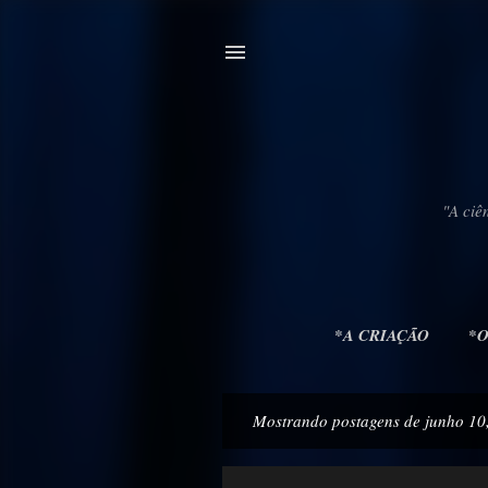
"A ciê
*A CRIAÇÃO
*
Mostrando postagens de junho 10
P
o