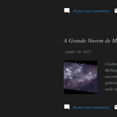
China.
Postar um comentário
enviad
companh
Wang é 
A Grande Nuvem de Ma
-
junho 10, 2013
Crédito
Melling
encontr
galáxi
onde re
intensa
LMC fei
Postar um comentário
das ma
Tarânt