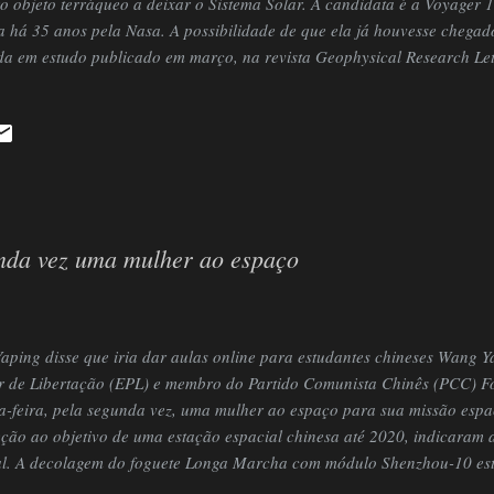
o objeto terráqueo a deixar o Sistema Solar. A candidata é a Voyager 
 há 35 anos pela Nasa. A possibilidade de que ela já houvesse chegado
da em estudo publicado em março, na revista Geophysical Research Let
ade científica, inclusive a agência espacial americana, acredita que a
ssado a fronteira. Segundo estimativas, o marco poderá ser comemo
e no relatório, cuja autoria principal recai sobre o astrônomo Bill W
al do Novo México, a União Americana de Geofísica chegou a anunciar 
 corrigir e descrever a pos...
nda vez uma mulher ao espaço
ping disse que iria dar aulas online para estudantes chineses Wang Y
r de Libertação (EPL) e membro do Partido Comunista Chinês (PCC) F
a-feira, pela segunda vez, uma mulher ao espaço para sua missão espa
eção ao objetivo de uma estação espacial chinesa até 2020, indicaram
al. A decolagem do foguete Longa Marcha com módulo Shenzhou-10 está 
MT (6h38 no horário de Brasília), anunciou Wu Ping, porta-voz do pr