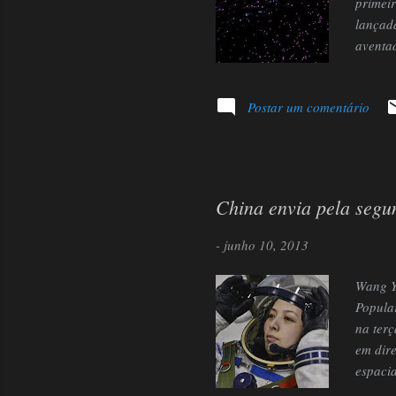
primeir
lançada
aventa
comunid
atrave
Postar um comentário
Com bas
Estadu
logo se
China envia pela segu
-
junho 10, 2013
Wang Ya
Popula
na terç
em dir
espaci
9h38 G