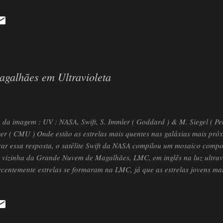
 A tripulação ficará em órbita por 15 dias, e contará com uma mulher,
a por Pequim ao espaço. Em outra coletiva de imprensa, na qual aparec
eiros de missão, a astronauta disse que iria dar aulas online para e
major do Exército Popular de Libertação ...
galhães em Ultravioleta
 da imagem : UV : NASA, Swift, S. Immler ( Goddard ) & M. Siegel ( Pen
er ( CMU ) Onde estão as estrelas mais quentes nas galáxias mais pró
ar essa resposta, o satélite Swift da NASA compilou um mosaico compo
a vizinha da Grande Nuvem de Magalhães, LMC, em inglês na luz ultrav
centemente estrelas se formaram na LMC, já que as estrelas jovens ma
 na cor azul e em ultravioleta. Em contraste, na imagem abaixo, pode-s
ta em luz visível e que destaca melhor as estrelas mais velhas. No can
iores regiões de formação de estrelas conhecida em todo o Grupo Loca
ula. A Grande Nuvem de Magalhães e a sua companheira menor, a Pe