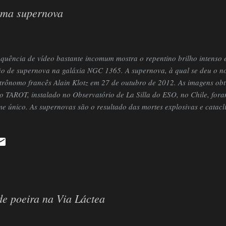
uma supernova
quência de vídeo bastante incomum mostra o repentino brilho intenso 
ão de supernova na galáxia NGC 1365. A supernova, à qual se deu o no
trônomo francês Alain Klotz em 27 de outubro de 2012. As imagens obt
o TAROT, instalado no Observatório de La Silla do ESO, no Chile, for
lme único. As supernovas são o resultado das mortes explosivas e catacl
s. São tão brilhantes que conseguem ofuscar durante muitas semanas a 
garem lentamente e desaparecerem de vista. A supernova SN 2012fr foi 
e 27 de outubro de 2012. Este astrônomo estava medindo o brilho de u
obtida pelo TAROT (acrônimo do francês para Télescope à Action Rapid
elescópio robótico instal...
de poeira na Via Láctea