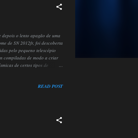
e depois o lento apagão de uma
me de SN 2012fr, foi descoberta
idas pelo pequeno telescópio
am compiladas de modo a criar
ísmicas de certos tipos de
sua galáxia hospedeira, antes
descoberta por Alain Klotz na
READ POST
ma estrela variável tênue numa
e pour les Objets Transitoires