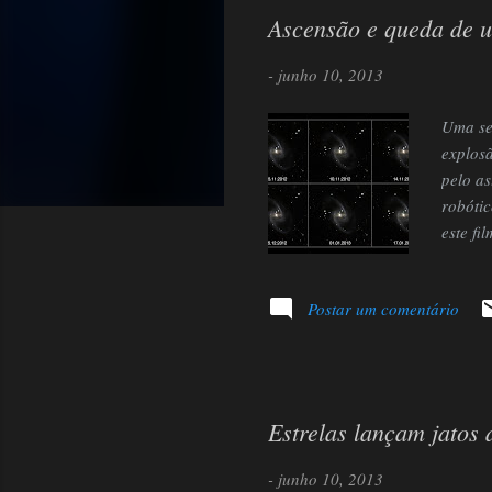
s
Ascensão e queda de 
t
a
-
junho 10, 2013
g
Uma se
e
explos
n
pelo as
robótic
s
este fi
estrela
de apa
Postar um comentário
tarde d
imagem 
), um t
Estrelas lançam jatos 
-
junho 10, 2013