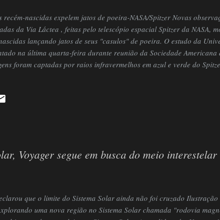
s recém-nascidas expelem jatos de poeira-NASA/Spitzer Novas observaç
adas da Via Láctea , feitas pelo telescópio espacial Spitzer da NASA, 
ascidas lançando jatos de seus "casulos" de poeira. O estudo da Univ
ntado na última quarta-feira durante reunião da Sociedade Americana 
gens foram captadas por raios infravermelhos em azul e verde do Spitz
ações em vermelho do telescópio WISE, também da NASA, que preenche
r não cobriu. Uma das fotos revela a região próxima à constelação do
jovens ejetando material. Até agora, já foram identificadas 163 regiõe
s, algumas agrupadas e outras isoladas. Os registros fazem parte do pr
Infrared Mid-Plane Survey Extraordinaire)...
lar, Voyager segue em busca do meio interestelar
clarou que o limite do Sistema Solar ainda não foi cruzado Ilustração
explorando uma nova região no Sistema Solar chamada "rodovia magn