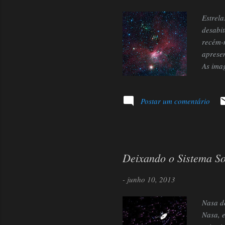
Estrela
desabit
recém-n
aprese
As ima
inform
Spitze
Postar um comentário
astros 
estrela
Legacy 
Deixando o Sistema So
-
junho 10, 2013
Nasa de
Nasa, 