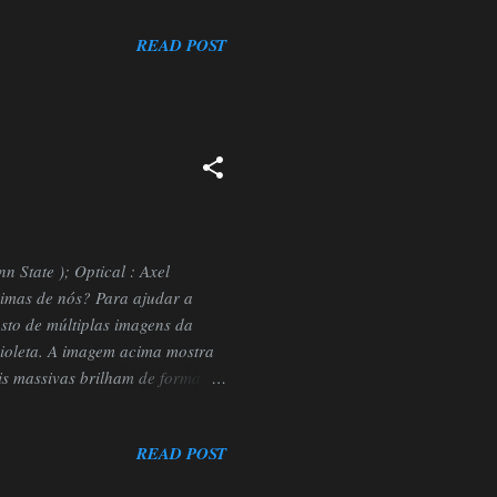
 Wang Yaping, a segunda
READ POST
eu ao lado de seus dois
studantes chineses. Aos 33 anos,
n State ); Optical : Axel
ximas de nós? Para ajudar a
sto de múltiplas imagens da
ioleta. A imagem acima mostra
is massivas brilham de forma
e ver uma visão mais familiar da
to superior esquerdo está uma
READ POST
l de Galáxias, a Nebulosa da
quena Nuvem de Magalhães são